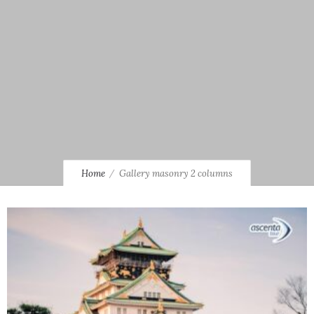
Home
Gallery masonry 2 columns