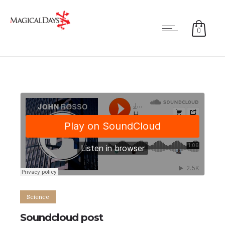
0
5
4
Science
Soundcloud post