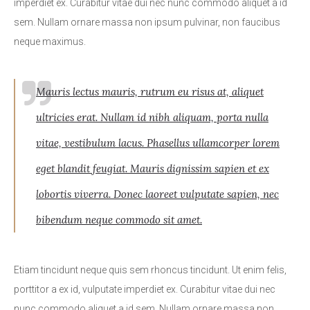
imperdiet ex. Curabitur vitae dui nec nunc commodo aliquet a id
sem. Nullam ornare massa non ipsum pulvinar, non faucibus
neque maximus.
Mauris lectus mauris, rutrum eu risus at, aliquet
ultricies erat. Nullam id nibh aliquam, porta nulla
vitae, vestibulum lacus. Phasellus ullamcorper lorem
eget blandit feugiat. Mauris dignissim sapien et ex
lobortis viverra. Donec laoreet vulputate sapien, nec
bibendum neque commodo sit amet.
Etiam tincidunt neque quis sem rhoncus tincidunt. Ut enim felis,
porttitor a ex id, vulputate imperdiet ex. Curabitur vitae dui nec
nunc commodo aliquet a id sem. Nullam ornare massa non