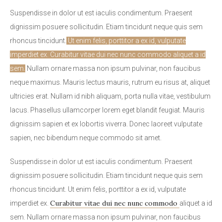
Suspendisse in dolor ut est iaculis condimentum. Praesent
dignissim posuere sollicitudin. Etiam tincidunt neque quis sem
rhoncus tincidunt.
Ut enim felis, porttitor a ex id, vulputate
imperdiet ex. Curabitur vitae dui nec nunc commodo aliquet a id
sem.
Nullam ornare massa non ipsum pulvinar, non faucibus
neque maximus. Mauris lectus mauris, rutrum eu risus at, aliquet
ultricies erat. Nullam id nibh aliquam, porta nulla vitae, vestibulum
lacus. Phasellus ullamcorper lorem eget blandit feugiat. Mauris
dignissim sapien et ex lobortis viverra. Donec laoreet vulputate
sapien, nec bibendum neque commodo sit amet.
Suspendisse in dolor ut est iaculis condimentum. Praesent
dignissim posuere sollicitudin. Etiam tincidunt neque quis sem
rhoncus tincidunt. Ut enim felis, porttitor a ex id, vulputate
Curabitur vitae dui nec nunc commodo
imperdiet ex.
aliquet a id
sem. Nullam ornare massa non ipsum pulvinar, non faucibus